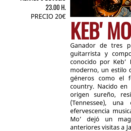
23.00 H.
PRECIO 20€
KEB' MO
Ganador de tres p
guitarrista y comp
conocido por Keb’ M
moderno, un estilo d
géneros como el fo
country. Nacido en 
origen sureño, res
(Tennessee), una
efervescencia music
Mo’ dejó un magn
anteriores visitas a J