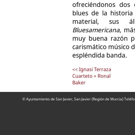
ofreciéndonos dos 
blues de la historia
material, sus 
Bluesamericana
, má
muy buena razón pa
carismático músico d
espléndida banda.
<< Ignasi Terraza
Cuarteto + Ronal
Baker
© Ayuntamiento de San Javier, San Javier (Región de Murcia) Teléf