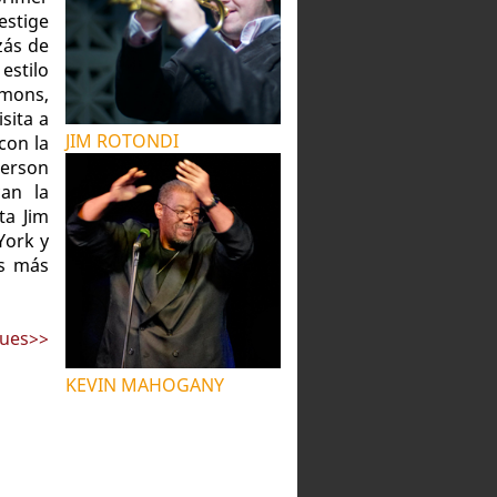
estige
zás de
estilo
mmons,
sita a
JIM ROTONDI
con la
Person
can la
ta Jim
York y
os más
lues>>
KEVIN MAHOGANY