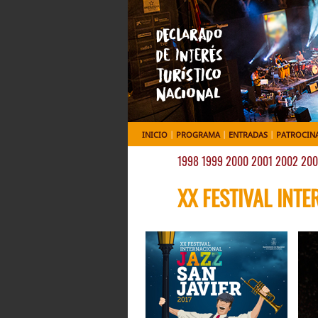
INICIO
|
PROGRAMA
|
ENTRADAS
|
PATROCIN
1998
1999
2000
2001
2002
200
XX FESTIVAL INTE