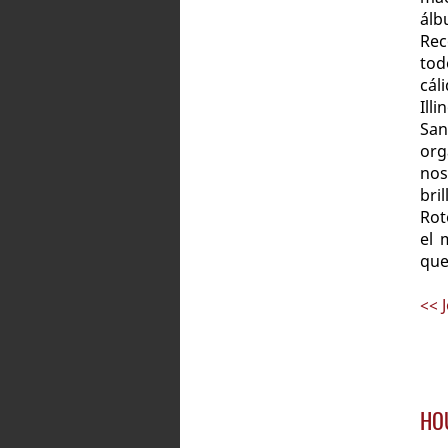
álb
Rec
tod
cál
Ill
San
org
nos
bri
Rot
el 
que
<< 
HO