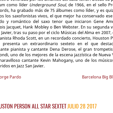
um como líder
Underground Soul
, de 1966, en el sello Pr
ords, ha grabado más de 75 álbumes como líder, y es qui
os los saxofonistas vivos, el que mejor ha conservado ese 
ido y romántico del saxo tenor que iniciaron Gene A
inois Jacquet, Hank Mobley o Ben Webster. En su segunda vi
 Javier, tras su paso por el ciclo Músicas del Alma en 2007, 
anista Rhoda Scott, en un recordado concierto, Houston 
 presenta un extraordinario sexteto en el que desta
llante pianista y cantante Dena Derose, el gran trompetis
ondi, uno de los mejores de la escena jazzística de Nueva 
maravilloso cantante Kevin Mahogany, uno de los músic
ridos en Jazz San Javier.
Jorge Pardo
Barcelona Big B
USTON PERSON ALL STAR SEXTET
JULIO 28
2017