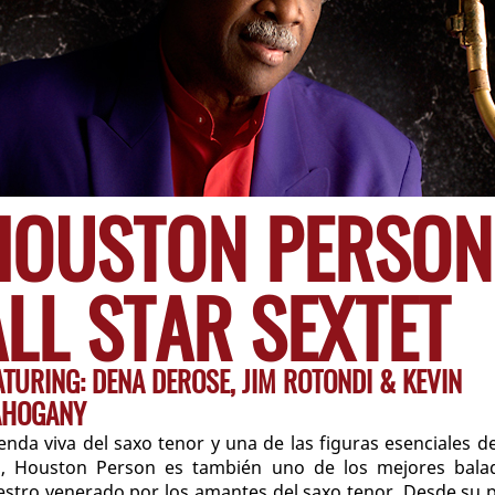
HOUSTON PERSON
ALL STAR SEXTET
ATURING: DENA DEROSE, JIM ROTONDI & KEVIN
HOGANY
enda viva del saxo tenor y una de las figuras esenciales de
z, Houston Person es también uno de los mejores balad
stro venerado por los amantes del saxo tenor. Desde su 