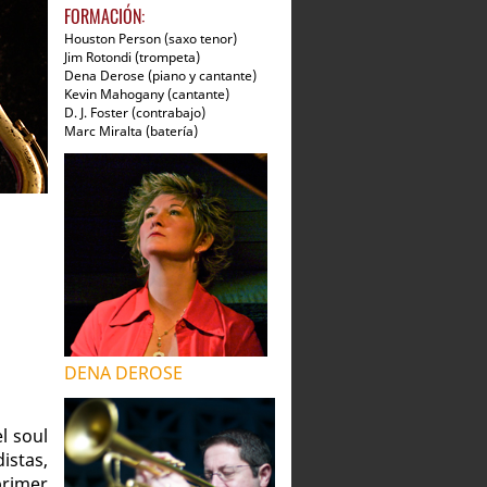
FORMACIÓN:
Houston Person (saxo tenor)
Jim Rotondi (trompeta)
Dena Derose (piano y cantante)
Kevin Mahogany (cantante)
D. J. Foster (contrabajo)
Marc Miralta (batería)
DENA DEROSE
l soul
istas,
primer