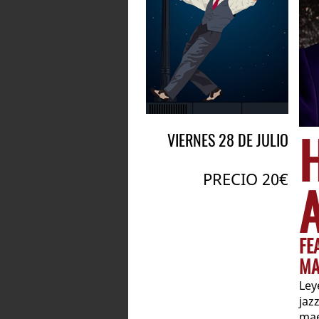
VIERNES 28 DE JULIO
PRECIO 20€
FE
MA
Ley
jaz
mae