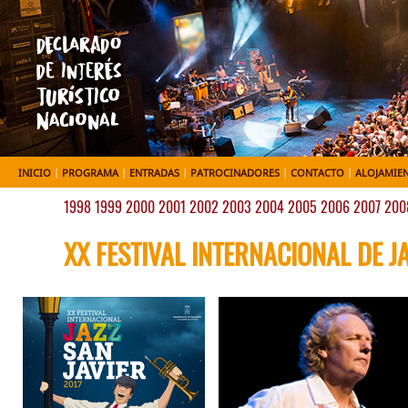
INICIO
|
PROGRAMA
|
ENTRADAS
|
PATROCINADORES
|
CONTACTO
|
ALOJAMIE
1998
1999
2000
2001
2002
2003
2004
2005
2006
2007
200
XX FESTIVAL INTERNACIONAL DE J