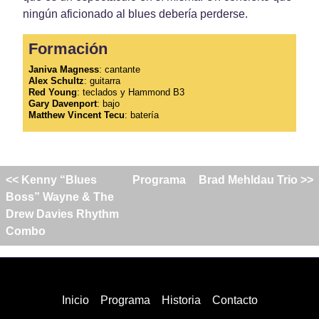
ningún aficionado al blues debería perderse.
Formación
Janiva Magness
: cantante
Alex Schultz
: guitarra
Red Young
: teclados y Hammond B3
Gary Davenport
: bajo
Matthew Vincent Tecu
: batería
<< Kenny “Blues
Programa
Brad Mehldau Trio >>
Boss” Wayne & The
Drew Davies Rhythm
Combo
Inicio
Programa
Historia
Contacto