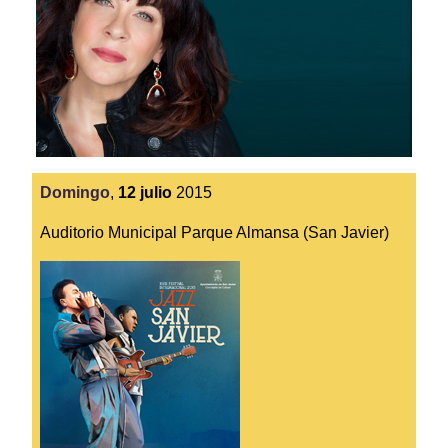
Domingo
,
12
julio
2015
Auditorio Municipal Parque Almansa (San Javier)