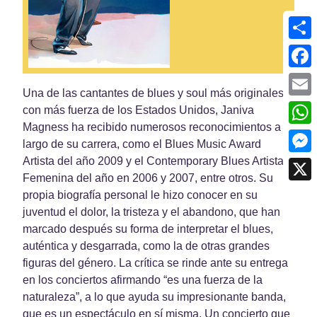
Shar
Face
Una de las cantantes de blues y soul más originales y
Emai
con más fuerza de los Estados Unidos, Janiva
Magness ha recibido numerosos reconocimientos a lo
What
largo de su carrera, como el Blues Music Award
Artista del año 2009 y el Contemporary Blues Artista
Mess
Femenina del año en 2006 y 2007, entre otros. Su
X
propia biografía personal le hizo conocer en su
juventud el dolor, la tristeza y el abandono, que han
marcado después su forma de interpretar el blues,
auténtica y desgarrada, como la de otras grandes
figuras del género. La crítica se rinde ante su entrega
en los conciertos afirmando “es una fuerza de la
naturaleza”, a lo que ayuda su impresionante banda,
que es un espectáculo en sí misma. Un concierto que