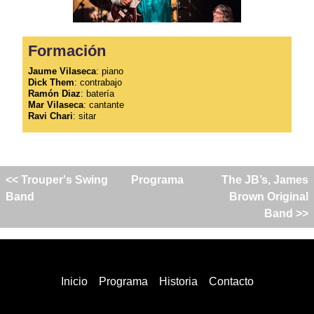
Formación
Jaume Vilaseca
: piano
Dick Them
: contrabajo
Ramón Diaz
: batería
Mar Vilaseca
: cantante
Ravi Chari
: sitar
<< Trouper's Swing
Programa
The JB’s, James
Band
Brown Original
Band >>
Inicio
Programa
Historia
Contacto