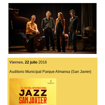
Viernes
,
22
julio
2016
Auditorio Municipal Parque Almansa (San Javier)