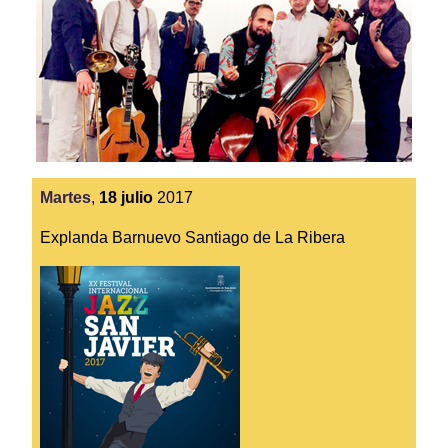
Martes
,
18
julio
2017
Explanda Barnuevo Santiago de La Ribera