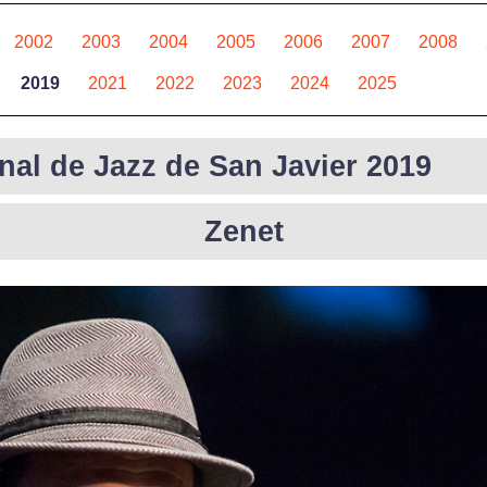
2002
2003
2004
2005
2006
2007
2008
2019
2021
2022
2023
2024
2025
onal de Jazz de San Javier 2019
Zenet