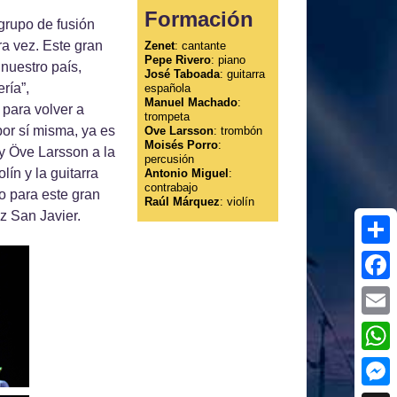
Formación
rgrupo de fusión
ra vez. Este gran
Zenet
: cantante
Pepe Rivero
: piano
nuestro país,
José Taboada
: guitarra
ría”,
española
Manuel Machado
:
 para volver a
trompeta
por sí misma, ya es
Ove Larsson
: trombón
Moisés Porro
:
y Öve Larsson a la
percusión
ín y la guitarra
Antonio Miguel
:
contrabajo
o para este gran
Raúl Márquez
: violín
z San Javier.
Shar
Face
Emai
What