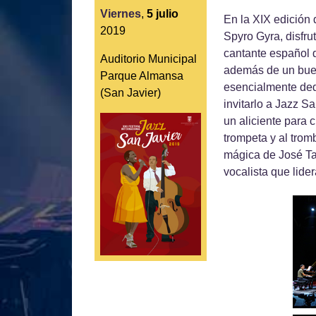
Viernes
,
5
julio
En la XIX edición 
2019
Spyro Gyra, disfru
cantante español d
Auditorio Municipal
además de un buen
Parque Almansa
esencialmente ded
(San Javier)
invitarlo a Jazz S
un aliciente para
trompeta y al trom
mágica de José Ta
vocalista que lide