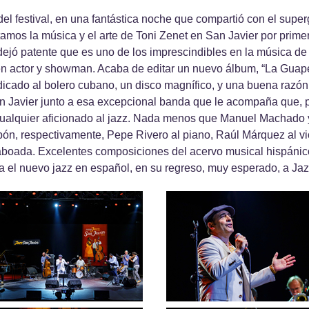
del festival, en una fantástica noche que compartió con el supe
tamos la música y el arte de Toni Zenet en San Javier por prime
ejó patente que es uno de los imprescindibles en la música de 
 actor y showman. Acaba de editar un nuevo álbum, “La Guape
icado al bolero cubano, un disco magnífico, y una buena razón
an Javier junto a esa excepcional banda que le acompaña que, 
 cualquier aficionado al jazz. Nada menos que Manuel Machado 
bón, respectivamente, Pepe Rivero al piano, Raúl Márquez al viol
boada. Excelentes composiciones del acervo musical hispánic
ra el nuevo jazz en español, en su regreso, muy esperado, a Jaz