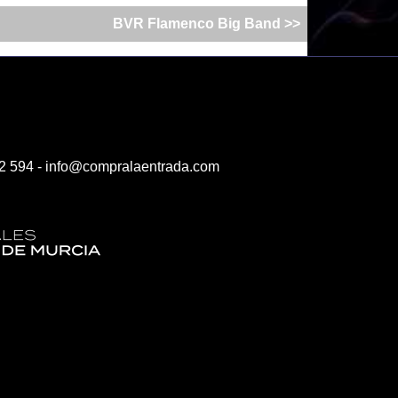
BVR Flamenco Big Band >>
2 594 -
info@compralaentrada.com