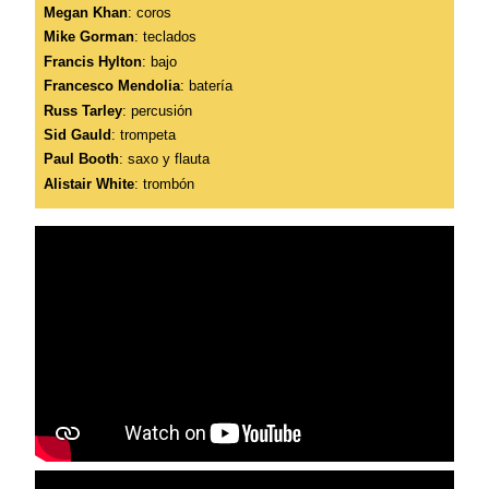
Megan Khan
: coros
Mike Gorman
: teclados
Francis Hylton
: bajo
Francesco Mendolia
: batería
Russ Tarley
: percusión
Sid Gauld
: trompeta
Paul Booth
: saxo y flauta
Alistair White
: trombón