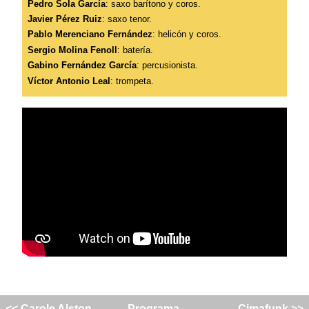
Pedro Sola García
: saxo barítono y coros.
Javier Pérez Ruiz
: saxo tenor.
Pablo Merenciano Fernández
: helicón y coros.
Sergio Molina Fenoll
: batería.
Gabino Fernández García
: percusionista.
Víctor Antonio Leal
: trompeta.
<< Carole Alston
Programa
Cimafunk >>