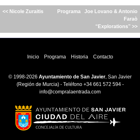
<< Nicole Zuraitis
Programa
Joe Lovano & Antonio
Faraò
“Explorations” >>
Inicio
Programa
Historia
Contacto
© 1998-2026
Ayuntamiento de San Javier
, San Javier
(Región de Murcia) - Teléfono +34 661 572 594 -
info@compralaentrada.com